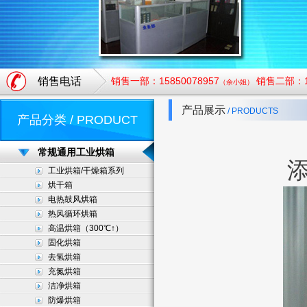
销售电话
销售一部：15850078957
销售二部：18
（余小姐）
产品展示
/ PRODUCTS
产品分类 / PRODUCT
常规通用工业烘箱
添
工业烘箱/干燥箱系列
烘干箱
电热鼓风烘箱
热风循环烘箱
高温烘箱（300℃↑）
固化烘箱
去氢烘箱
充氮烘箱
洁净烘箱
防爆烘箱