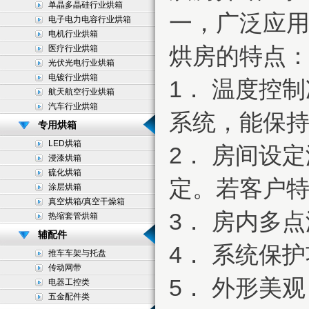
单晶多晶硅行业烘箱
一，广泛应
电子电力电容行业烘箱
电机行业烘箱
烘房的特点
医疗行业烘箱
光伏光电行业烘箱
电镀行业烘箱
1． 温度控
航天航空行业烘箱
汽车行业烘箱
系统，能保
专用烘箱
LED烘箱
2． 房间设
浸漆烘箱
硫化烘箱
定。若客户
涂层烘箱
真空烘箱/真空干燥箱
3． 房内多
热缩套管烘箱
辅配件
4． 系统保
推车车架与托盘
传动网带
5． 外形美
电器工控类
五金配件类