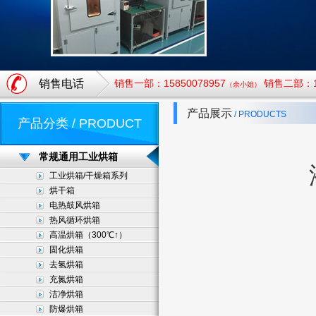
销售电话
销售一部：15850078957
销售二部：18
（余小姐）
产品展示
/ PRODUCTS
产品分类 / PRODUCT
常规通用工业烘箱
工业烘箱/干燥箱系列
烘干箱
电热鼓风烘箱
热风循环烘箱
高温烘箱（300℃↑）
固化烘箱
去氢烘箱
充氮烘箱
洁净烘箱
防爆烘箱