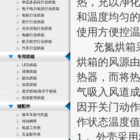
热，充以净
单晶多晶硅行业烘箱
电子电力电容行业烘箱
和温度均匀
电机行业烘箱
医疗行业烘箱
使用方便控
光伏光电行业烘箱
电镀行业烘箱
航天航空行业烘箱
充氮烘箱采
汽车行业烘箱
专用烘箱
烘箱的风源由
LED烘箱
浸漆烘箱
热器，而将
硫化烘箱
涂层烘箱
气吸入风道
真空烘箱/真空干燥箱
热缩套管烘箱
因开关门动
辅配件
推车车架与托盘
作状态温度
传动网带
电器工控类
1． 外壳采
五金配件类