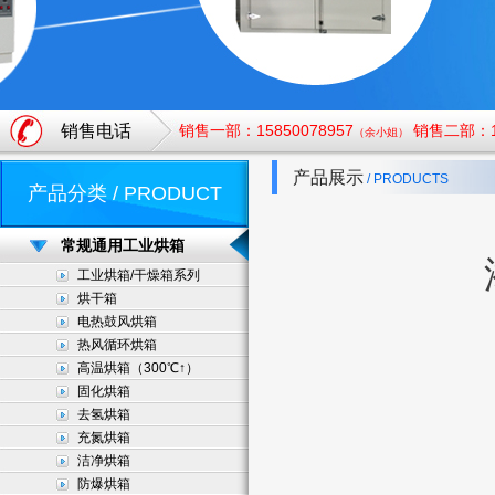
销售电话
销售一部：15850078957
销售二部：18
（余小姐）
产品展示
/ PRODUCTS
产品分类 / PRODUCT
常规通用工业烘箱
工业烘箱/干燥箱系列
烘干箱
电热鼓风烘箱
热风循环烘箱
高温烘箱（300℃↑）
固化烘箱
去氢烘箱
充氮烘箱
洁净烘箱
防爆烘箱