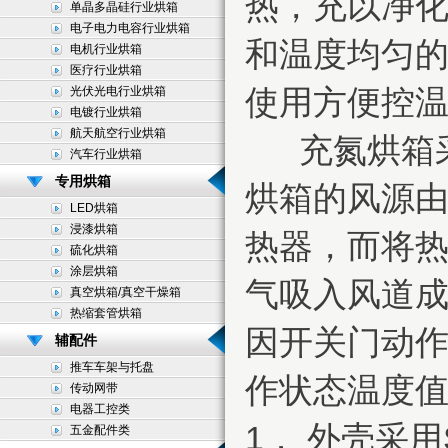
热，充以净
单晶多晶硅行业烘箱
电子电力电容行业烘箱
和温度均匀
电机行业烘箱
医疗行业烘箱
使用方便控
光伏光电行业烘箱
电镀行业烘箱
航天航空行业烘箱
充氮烘箱采
汽车行业烘箱
专用烘箱
烘箱的风源由
LED烘箱
浸漆烘箱
热器，而将
硫化烘箱
涂层烘箱
气吸入风道
真空烘箱/真空干燥箱
热缩套管烘箱
因开关门动
辅配件
推车车架与托盘
作状态温度
传动网带
电器工控类
1． 外壳采
五金配件类